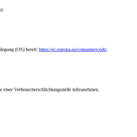
z:
ilegung (OS) bereit:
https://ec.europa.eu/consumers/odr/
.
vor einer Verbraucherschlichtungsstelle teilzunehmen.