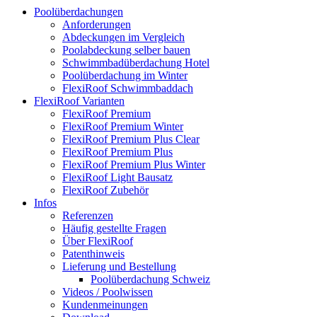
Poolüberdachungen
Anforderungen
Abdeckungen im Vergleich
Poolabdeckung selber bauen
Schwimmbadüberdachung Hotel
Poolüberdachung im Winter
FlexiRoof Schwimmbaddach
FlexiRoof Varianten
FlexiRoof Premium
FlexiRoof Premium Winter
FlexiRoof Premium Plus Clear
FlexiRoof Premium Plus
FlexiRoof Premium Plus Winter
FlexiRoof Light Bausatz
FlexiRoof Zubehör
Infos
Referenzen
Häufig gestellte Fragen
Über FlexiRoof
Patenthinweis
Lieferung und Bestellung
Poolüberdachung Schweiz
Videos / Poolwissen
Kundenmeinungen