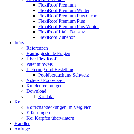
FlexiRoof Premium
FlexiRoof Premium Winter
FlexiRoof Premium Plus Clear
FlexiRoof Premium Plus
FlexiRoof Premium Plus Winter
FlexiRoof Light Bausatz
FlexiRoof Zubehör
Infos
Referenzen
Häufig gestellte Fragen
Über FlexiRoof
Patenthinweis
Lieferung und Bestellung
Poolüberdachung Schweiz
Videos / Poolwissen
Kundenmeinungen
Download
Kontakt
Koi
Koitechabdeckungen im Vergleich
Erfahrungen
Koi Karpfen überwintern
Händler
Anfrage