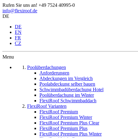
Rufen Sie uns an!
+49 7524 40995-0
info@flexiroof.de
DE
DE
EN
FR
CZ
Menu
Poolüberdachungen
Anforderungen
Abdeckungen im Vergleich
Poolabdeckung selber bauen
Schwimmbadüberdachung Hotel
Poolüberdachung im Winter
FlexiRoof Schwimmbaddach
FlexiRoof Varianten
FlexiRoof Premium
FlexiRoof Premium Winter
FlexiRoof Premium Plus Clear
FlexiRoof Premium Plus
FlexiRoof Premium Plus Winter