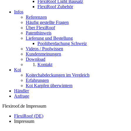
FlexiRoof Light Bausatz
FlexiRoof Zubehör
Infos
Referenzen
Häufig gestellte Fragen
Über FlexiRoof
Patenthinweis
Lieferung und Bestellung
Poolüberdachung Schweiz
Videos / Poolwissen
Kundenmeinungen
Download
Kontakt
Koi
Koitechabdeckungen im Vergleich
Erfahrungen
Koi Karpfen überwintern
Händler
Anfrage
Flexiroof.de Impressum
FlexiRoof (DE)
Impressum